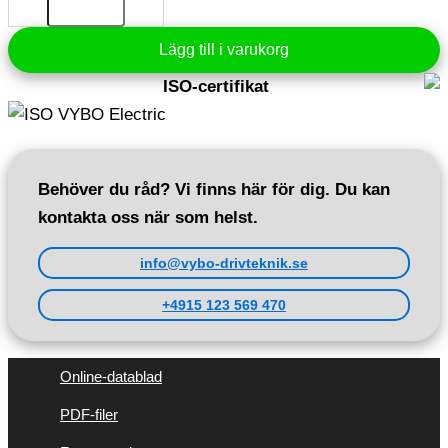
kW
400V
1340
Lägg till i varukorg
rpm
(1AL71M1-
ISO-certifikat
4)
mängd
Behöver du råd? Vi finns här för dig. Du kan
kontakta oss när som helst.
info@vybo-drivteknik.se
+4915 123 569 470
Online-datablad
PDF-filer