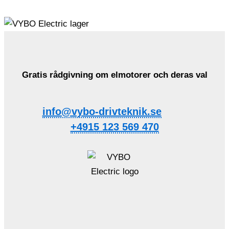
Gratis rådgivning om elmotorer och deras val
info@vybo-drivteknik.se
+4915 123 569 470