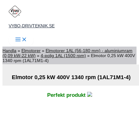
Hoppa
till
innehåll
VYBO-DRIVTEKNIK.SE
Handla
»
Elmotorer
»
Elmotorer 1AL (56-180 mm) - aluminiumram
(0,09 kW-22 kW)
»
4-polig 1AL (1500 rpm)
»
Elmotor 0,25 kW 400V
1340 rpm (1AL71M1-4)
Elmotor 0,25 kW 400V 1340 rpm (1AL71M1-4)
Perfekt produkt