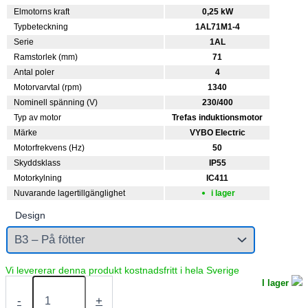
Elmotorns kraft
0,25 kW
Typbeteckning
1AL71M1-4
Serie
1AL
Ramstorlek (mm)
71
Antal poler
4
Motorvarvtal (rpm)
1340
Nominell spänning (V)
230/400
Typ av motor
Trefas induktionsmotor
Märke
VYBO Electric
Motorfrekvens (Hz)
50
Skyddsklass
IP55
Motorkylning
IC411
Nuvarande lagertillgänglighet
i lager
Design
Elmotor
I lager
0,25
-
+