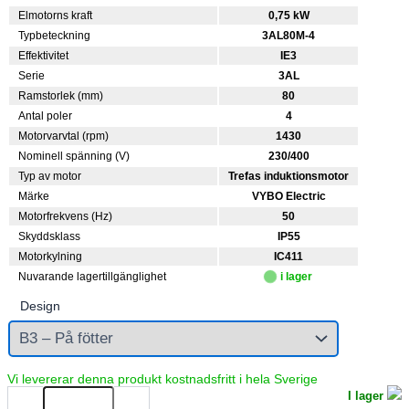
Elmotorns kraft
0,75 kW
Typbeteckning
3AL80M-4
Effektivitet
IE3
Serie
3AL
Ramstorlek (mm)
80
Antal poler
4
Motorvarvtal (rpm)
1430
Nominell spänning (V)
230/400
Typ av motor
Trefas induktionsmotor
Märke
VYBO Electric
Motorfrekvens (Hz)
50
Skyddsklass
IP55
Motorkylning
IC411
Nuvarande lagertillgänglighet
i lager
Design
Elmotor
I lager