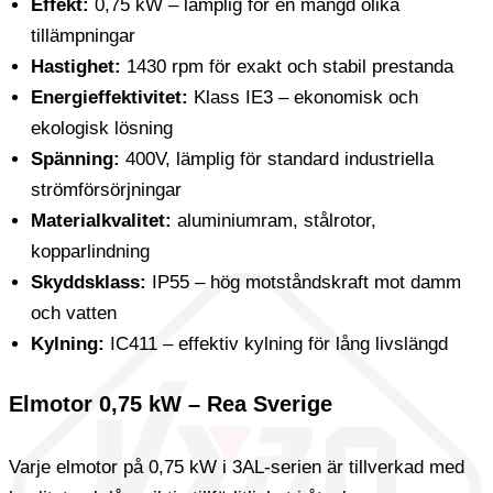
Effekt:
0,75 kW – lämplig för en mängd olika
tillämpningar
Hastighet:
1430 rpm för exakt och stabil prestanda
Energieffektivitet:
Klass IE3 – ekonomisk och
ekologisk lösning
Spänning:
400V, lämplig för standard industriella
strömförsörjningar
Materialkvalitet:
aluminiumram, stålrotor,
kopparlindning
Skyddsklass:
IP55 – hög motståndskraft mot damm
och vatten
Kylning:
IC411 – effektiv kylning för lång livslängd
Elmotor 0,75 kW – Rea Sverige
Varje elmotor på 0,75 kW i 3AL-serien är tillverkad med