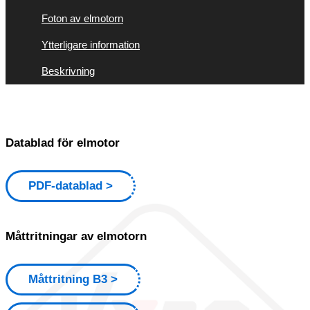
Foton av elmotorn
Ytterligare information
Beskrivning
Datablad för elmotor
PDF-datablad
Måttritningar av elmotorn
Måttritning B3