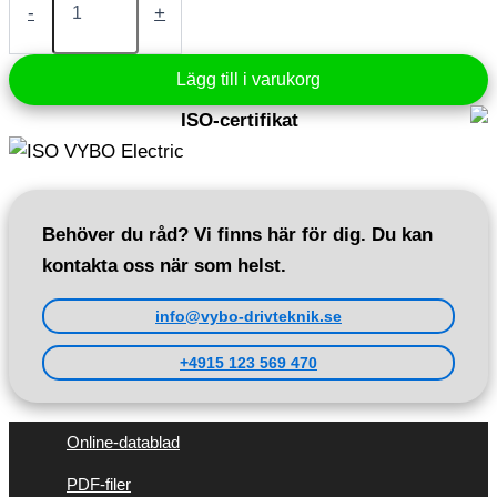
0,75
-
+
kW
400V
1430
Lägg till i varukorg
rpm
(IE3-
ISO-certifikat
3AL80M-
4)
mängd
Behöver du råd? Vi finns här för dig. Du kan
kontakta oss när som helst.
info@vybo-drivteknik.se
+4915 123 569 470
Online-datablad
PDF-filer