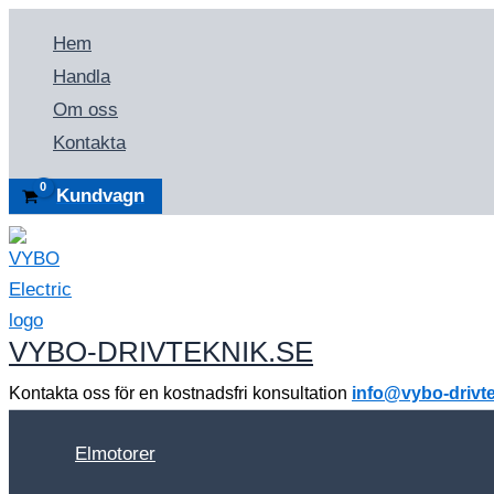
Hoppa
Hem
till
Handla
innehåll
Om oss
Kontakta
Kundvagn
VYBO-DRIVTEKNIK.SE
Kontakta oss för en kostnadsfri konsultation
info@vybo-drivte
Elmotorer