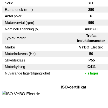
Serie
3LC
Ramstorlek (mm)
280
Antal poler
6
Motorvarvtal (rpm)
990
Nominell spänning (V)
400/690
Trefas
Typ av motor
induktionsmotor
Märke
VYBO Electric
Motorfrekvens (Hz)
50
Skyddsklass
IP55
Motorkylning
IC411
Nuvarande lagertillgänglighet
i lager
ISO-certifikat