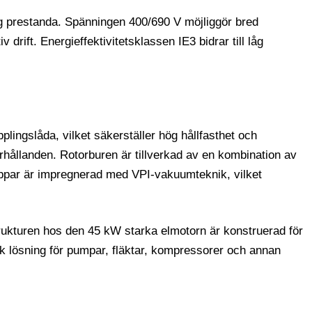
hög prestanda. Spänningen 400/690 V möjliggör bred
drift. Energieffektivitetsklassen IE3 bidrar till låg
lingslåda, vilket säkerställer hög hållfasthet och
rhållanden. Rotorburen är tillverkad av en kombination av
koppar är impregnerad med VPI-vakuumteknik, vilket
trukturen hos den 45 kW starka elmotorn är konstruerad för
alisk lösning för pumpar, fläktar, kompressorer och annan