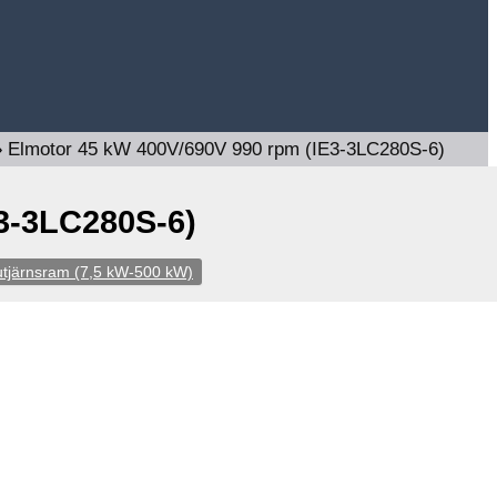
»
Elmotor 45 kW 400V/690V 990 rpm (IE3-3LC280S-6)
3-3LC280S-6)
utjärnsram (7,5 kW-500 kW)