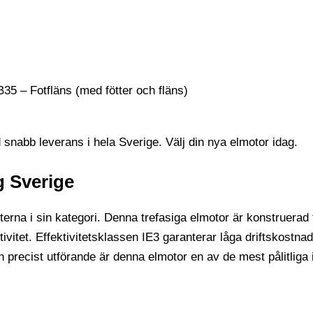
 B35 – Fotfläns (med fötter och fläns)
snabb leverans i hela Sverige. Välj din nya elmotor idag.
g Sverige
a i sin kategori. Denna trefasiga elmotor är konstruerad fö
effektivitet. Effektivitetsklassen IE3 garanterar låga drifts
 precist utförande är denna elmotor en av de mest pålitliga i