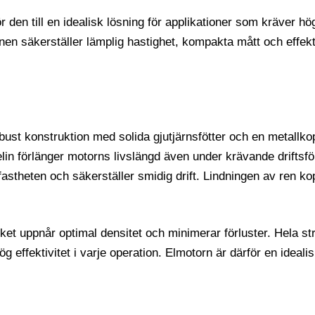
r den till en idealisk lösning för applikationer som kräver 
en säkerställer lämplig hastighet, kompakta mått och effektiv 
t konstruktion med solida gjutjärnsfötter och en metallkopp
lin förlänger motorns livslängd även under krävande driftsfö
fastheten och säkerställer smidig drift. Lindningen av ren 
ket uppnår optimal densitet och minimerar förluster. Hela s
n hög effektivitet i varje operation. Elmotorn är därför en ide