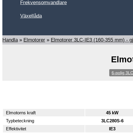
Frekvensomvandlare
Växellåda
Sök
Handla
»
Elmotorer
»
Elmotorer 3LC-IE3 (160-355 mm) - g
Elmot
6-polig 3L
Elmotorns kraft
45 kW
Typbeteckning
3LC280S-6
Effektivitet
IE3