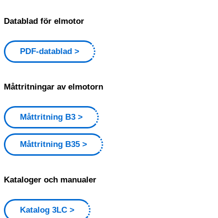
Datablad för elmotor
PDF-datablad
Måttritningar av elmotorn
Måttritning B3
Måttritning B35
Kataloger och manualer
Katalog 3LC