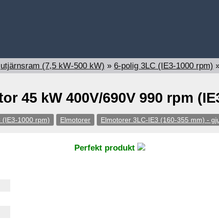
jutjärnsram (7,5 kW-500 kW)
»
6-polig 3LC (IE3-1000 rpm)
or 45 kW 400V/690V 990 rpm (IE
C (IE3-1000 rpm)
Elmotorer
Elmotorer 3LC-IE3 (160-355 mm) - gj
Perfekt produkt