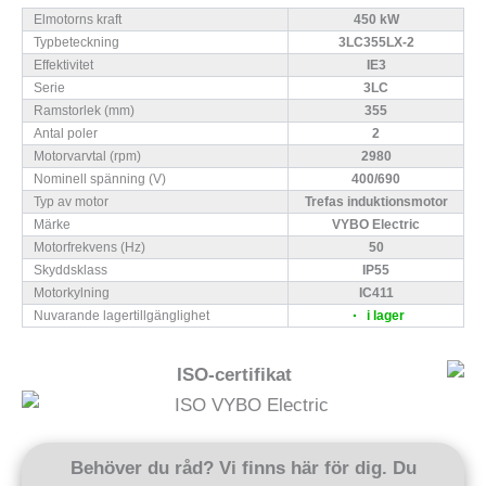
Elmotorns kraft
450 kW
Typbeteckning
3LC355LX-2
Effektivitet
IE3
Serie
3LC
Ramstorlek (mm)
355
Antal poler
2
Motorvarvtal (rpm)
2980
Nominell spänning (V)
400/690
Typ av motor
Trefas induktionsmotor
Märke
VYBO Electric
Motorfrekvens (Hz)
50
Skyddsklass
IP55
Motorkylning
IC411
Nuvarande lagertillgänglighet
i lager
ISO-certifikat
Behöver du råd? Vi finns här för dig. Du