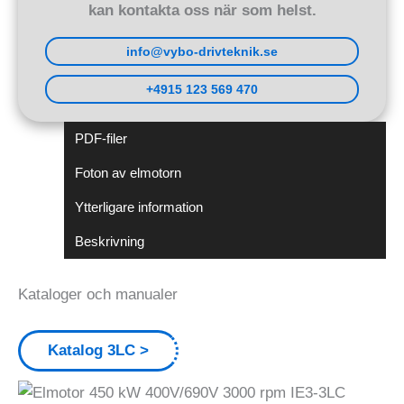
kan kontakta oss när som helst.
info@vybo-drivteknik.se
+4915 123 569 470
PDF-filer
Foton av elmotorn
Ytterligare information
Beskrivning
Kataloger och manualer
Katalog 3LC