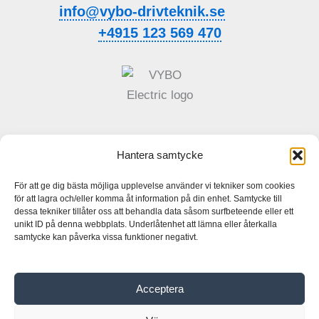
info@vybo-drivteknik.se
+4915 123 569 470
Hantera samtycke
Allmänna affärsvillkor
Integritetspolicy
För att ge dig bästa möjliga upplevelse använder vi tekniker som cookies
för att lagra och/eller komma åt information på din enhet. Samtycke till
dessa tekniker tillåter oss att behandla data såsom surfbeteende eller ett
unikt ID på denna webbplats. Underlåtenhet att lämna eller återkalla
Hem
samtycke kan påverka vissa funktioner negativt.
Handla
Elmotorer
Frekvensomvandlare
Acceptera
Växellåda