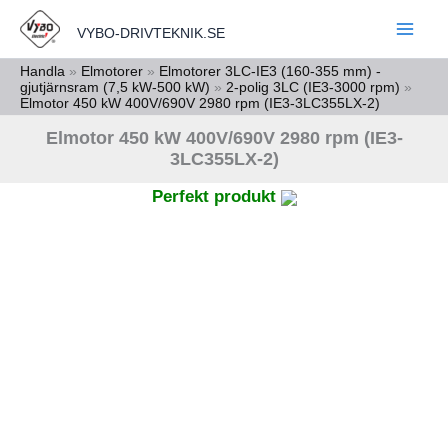
Hoppa
VYBO-DRIVTEKNIK.SE
till
innehåll
Handla
»
Elmotorer
»
Elmotorer 3LC-IE3 (160-355 mm) -
gjutjärnsram (7,5 kW-500 kW)
»
2-polig 3LC (IE3-3000 rpm)
»
Elmotor 450 kW 400V/690V 2980 rpm (IE3-3LC355LX-2)
Elmotor 450 kW 400V/690V 2980 rpm (IE3-
3LC355LX-2)
Perfekt produkt