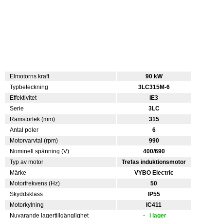
Elmotorns kraft
90 kW
Typbeteckning
3LC315M-6
Effektivitet
IE3
Serie
3LC
Ramstorlek (mm)
315
Antal poler
6
Motorvarvtal (rpm)
990
Nominell spänning (V)
400/690
Typ av motor
Trefas induktionsmotor
Märke
VYBO Electric
Motorfrekvens (Hz)
50
Skyddsklass
IP55
Motorkylning
IC411
Nuvarande lagertillgänglighet
i lager