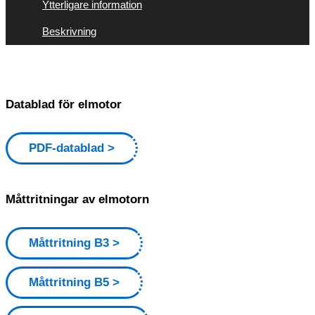
Ytterligare information
Beskrivning
Datablad för elmotor
PDF-datablad
Måttritningar av elmotorn
Måttritning B3
Måttritning B5