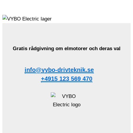
Gratis rådgivning om elmotorer och deras val
info@vybo-drivteknik.se
+4915 123 569 470