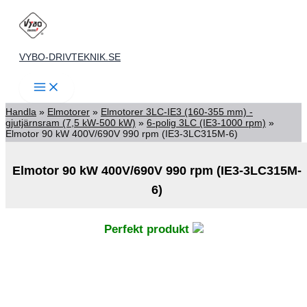
Hoppa
till
innehåll
VYBO-DRIVTEKNIK.SE
Handla
»
Elmotorer
»
Elmotorer 3LC-IE3 (160-355 mm) -
gjutjärnsram (7,5 kW-500 kW)
»
6-polig 3LC (IE3-1000 rpm)
»
Elmotor 90 kW 400V/690V 990 rpm (IE3-3LC315M-6)
Elmotor 90 kW 400V/690V 990 rpm (IE3-3LC315M-
6)
Perfekt produkt