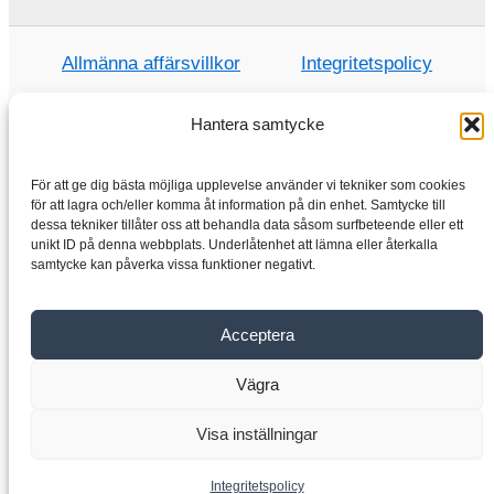
Allmänna affärsvillkor
Integritetspolicy
Hantera samtycke
Hem
För att ge dig bästa möjliga upplevelse använder vi tekniker som cookies
för att lagra och/eller komma åt information på din enhet. Samtycke till
Handla
dessa tekniker tillåter oss att behandla data såsom surfbeteende eller ett
Elmotorer
unikt ID på denna webbplats. Underlåtenhet att lämna eller återkalla
samtycke kan påverka vissa funktioner negativt.
Frekvensomvandlare
Växellåda
Acceptera
Om oss
Kontakta
Vägra
Visa inställningar
Copyright © 2026 VYBO-DRIVTEKNIK.SE
Integritetspolicy