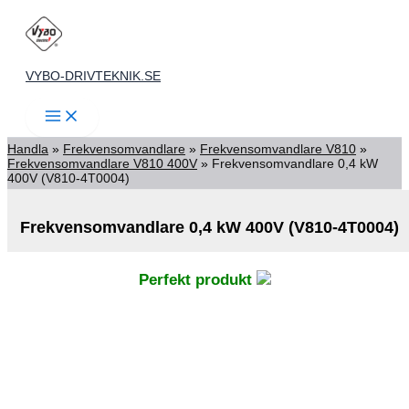
Hoppa
till
innehåll
VYBO-DRIVTEKNIK.SE
Handla
»
Frekvensomvandlare
»
Frekvensomvandlare V810
»
Frekvensomvandlare V810 400V
»
Frekvensomvandlare 0,4 kW
400V (V810-4T0004)
Frekvensomvandlare 0,4 kW 400V (V810-4T0004)
Perfekt produkt