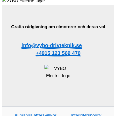
Gratis rådgivning om elmotorer och deras val
info@vybo-drivteknik.se
+4915 123 569 470
Allmänna affärsvillkor
Integritetspolicy