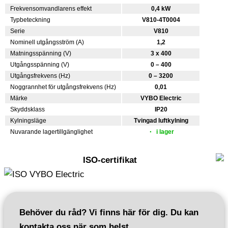
Frekvensomvandlarens effekt
0,4 kW
Typbeteckning
V810-4T0004
Serie
V810
Nominell utgångsström (A)
1,2
Matningsspänning (V)
3 x 400
Utgångsspänning (V)
0 – 400
Utgångsfrekvens (Hz)
0 – 3200
Noggrannhet för utgångsfrekvens (Hz)
0,01
Märke
VYBO Electric
Skyddsklass
IP20
Kylningsläge
Tvingad luftkylning
Nuvarande lagertillgänglighet
i lager
ISO-certifikat
Behöver du råd? Vi finns här för dig. Du kan
kontakta oss när som helst.