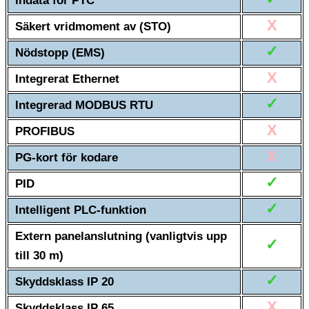
Indata för PTC
X
Säkert vridmoment av (STO)
✓
Nödstopp (EMS)
X
Integrerat Ethernet
✓
Integrerad MODBUS RTU
X
PROFIBUS
X
PG-kort för kodare
✓
PID
✓
Intelligent PLC-funktion
Extern panelanslutning (vanligtvis upp
✓
till 30 m)
✓
Skyddsklass IP 20
X
Skyddsklass IP 65