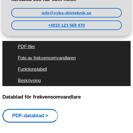
info@vybo-drivteknik.se
+4915 123 569 470
PDF-filer
Foto av frekvensomvandlaren
Funktionstabell
Beskrivning
Datablad för frekvensomvandlare
PDF-datablad