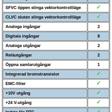
✓
SFVC öppen slinga vektorkontrollläge
✓
CLVC sluten slinga vektorkontrollläge
Analoga ingångar
2
Digitala ingångar
8
Analoga utgångar
2
Reläutgångar
2
Öppna samlarutgångar
1
✓
Integrerad bromstransistor
✓
EMC-filter
✓
+10V utgång
✓
+24 V-utgång
✓