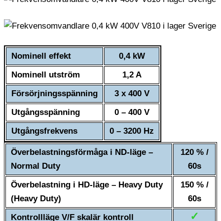
Nominell effekt
0,4 kW
Nominell utström
1,2 A
Försörjningsspänning
3 x 400 V
Utgångsspänning
0 – 400 V
Utgångsfrekvens
0 – 3200 Hz
Överbelastningsförmåga i ND-läge –
120 % /
Normal Duty
60s
Överbelastning i HD-läge – Heavy Duty
150 % /
(Heavy Duty)
60s
✓
Kontrollläge V/F skalär kontroll