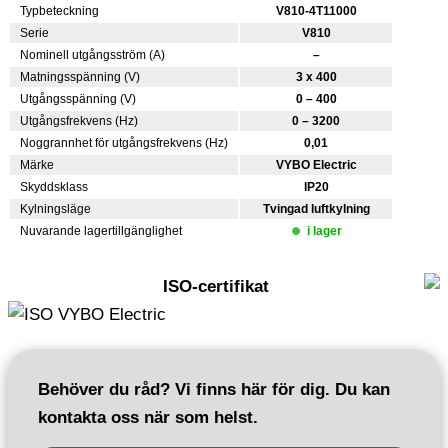
Typbeteckning
V810-4T11000
Serie
V810
Nominell utgångsström (A)
–
Matningsspänning (V)
3 x 400
Utgångsspänning (V)
0 – 400
Utgångsfrekvens (Hz)
0 – 3200
Noggrannhet för utgångsfrekvens (Hz)
0,01
Märke
VYBO Electric
Skyddsklass
IP20
Kylningsläge
Tvingad luftkylning
Nuvarande lagertillgänglighet
i lager
ISO-certifikat
Behöver du råd? Vi finns här för dig. Du kan
kontakta oss när som helst.