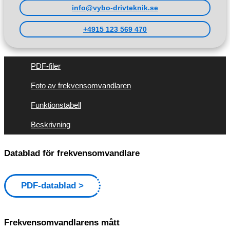
info@vybo-drivteknik.se
+4915 123 569 470
PDF-filer
Foto av frekvensomvandlaren
Funktionstabell
Beskrivning
Datablad för frekvensomvandlare
PDF-datablad
Frekvensomvandlarens mått