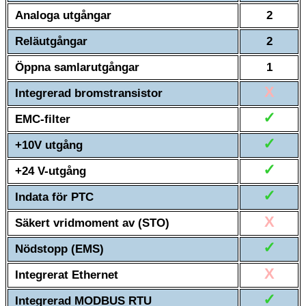
Analoga utgångar
2
Reläutgångar
2
Öppna samlarutgångar
1
X
Integrerad bromstransistor
✓
EMC-filter
✓
+10V utgång
✓
+24 V-utgång
✓
Indata för PTC
X
Säkert vridmoment av (STO)
✓
Nödstopp (EMS)
X
Integrerat Ethernet
✓
Integrerad MODBUS RTU