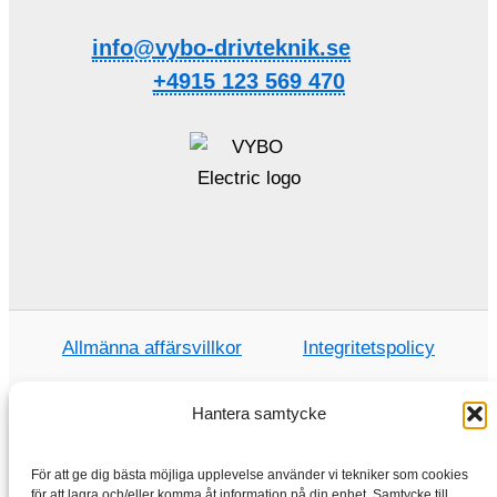
info@vybo-drivteknik.se
+4915 123 569 470
Allmänna affärsvillkor
Integritetspolicy
Hantera samtycke
Hem
För att ge dig bästa möjliga upplevelse använder vi tekniker som cookies
för att lagra och/eller komma åt information på din enhet. Samtycke till