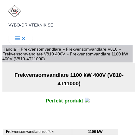
Hoppa
till
innehåll
VYBO-DRIVTEKNIK.SE
Handla
»
Frekvensomvandlare
»
Frekvensomvandlare V810
»
Frekvensomvandlare V810 400V
»
Frekvensomvandlare 1100 kW
400V (V810-4T11000)
Frekvensomvandlare 1100 kW 400V (V810-
4T11000)
Perfekt produkt
Frekvensomvandlarens effekt
1100 kW