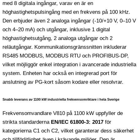
med 8 digitala ingångar, varav en är en
höghastighetspulsingång med en frekvens på 100 kHz.
Den erbjuder även 2 analoga ingångar (-10/+10 V, 0–10 V
och 4–20 mA) och utgångar, inklusive 1 digital
höghastighetsutgång, 2 analoga utgångar och 2
reläutgångar. Kommunikationsgränssnitten inkluderar
RS485 MODBUS, MODBUS RTU och PROFIBUS-DP,
vilket möjliggör enkel integration i avancerade industriella
system. Enheten har också en integrerad port för
anslutning av PG-kort såsom kodare eller resolvrar.
Snabb leverans av 1100 kW industriella frekvensomriktare i hela Sverige
Frekvensomvandlare V810 på 1100 kW uppfyller de
strikta standarderna
EN/IEC 61800-3: 2017
för
kategorierna C1 och C2, vilket garanterar dess säkerhet
och tillförlitlighet även i krävande miljöer. Den är