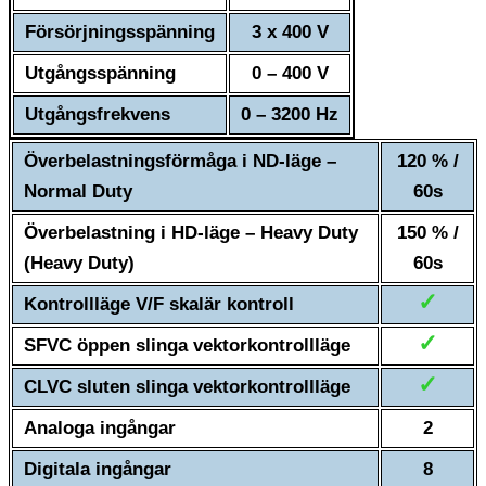
Försörjningsspänning
3 x 400 V
Utgångsspänning
0 – 400 V
Utgångsfrekvens
0 – 3200 Hz
Överbelastningsförmåga i ND-läge –
120 % /
Normal Duty
60s
Överbelastning i HD-läge – Heavy Duty
150 % /
(Heavy Duty)
60s
✓
Kontrollläge V/F skalär kontroll
✓
SFVC öppen slinga vektorkontrollläge
✓
CLVC sluten slinga vektorkontrollläge
Analoga ingångar
2
Digitala ingångar
8