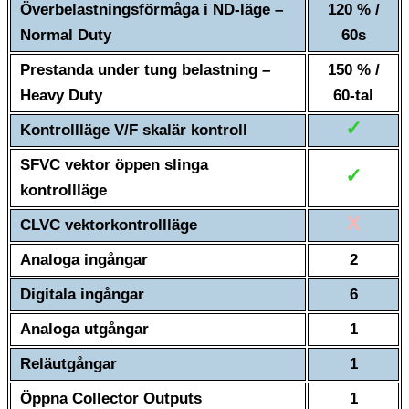
Överbelastningsförmåga i ND-läge –
120 % /
Normal Duty
60s
Prestanda under tung belastning –
150 % /
Heavy Duty
60-tal
✓
Kontrollläge V/F skalär kontroll
SFVC vektor öppen slinga
✓
kontrollläge
X
CLVC vektorkontrollläge
Analoga ingångar
2
Digitala ingångar
6
Analoga utgångar
1
Reläutgångar
1
Öppna Collector Outputs
1