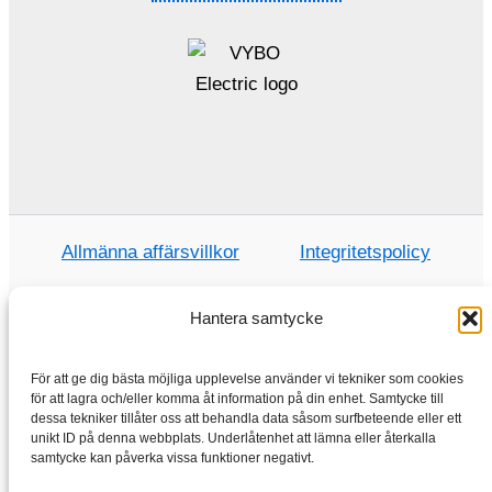
Allmänna affärsvillkor
Integritetspolicy
Hantera samtycke
Hem
För att ge dig bästa möjliga upplevelse använder vi tekniker som cookies
Handla
för att lagra och/eller komma åt information på din enhet. Samtycke till
dessa tekniker tillåter oss att behandla data såsom surfbeteende eller ett
Elmotorer
unikt ID på denna webbplats. Underlåtenhet att lämna eller återkalla
samtycke kan påverka vissa funktioner negativt.
Frekvensomvandlare