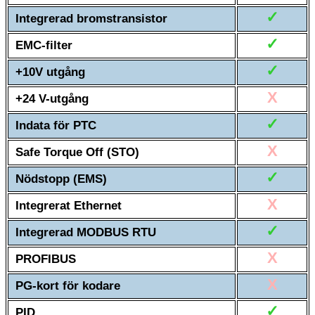
✓
Integrerad bromstransistor
✓
EMC-filter
✓
+10V utgång
X
+24 V-utgång
✓
Indata för PTC
X
Safe Torque Off (STO)
✓
Nödstopp (EMS)
X
Integrerat Ethernet
✓
Integrerad MODBUS RTU
X
PROFIBUS
X
PG-kort för kodare
✓
PID