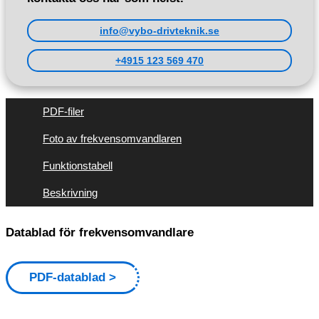
info@vybo-drivteknik.se
+4915 123 569 470
PDF-filer
Foto av frekvensomvandlaren
Funktionstabell
Beskrivning
Datablad för frekvensomvandlare
PDF-datablad