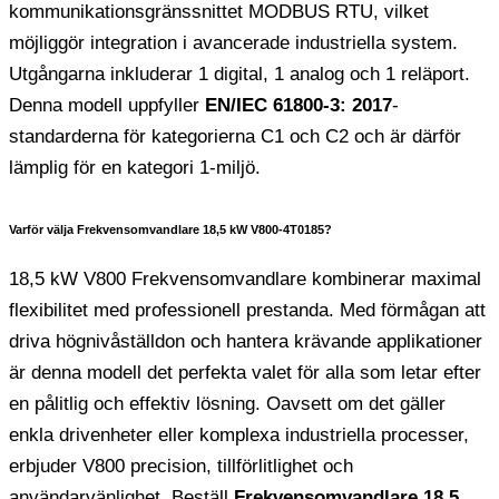
kommunikationsgränssnittet MODBUS RTU, vilket
möjliggör integration i avancerade industriella system.
Utgångarna inkluderar 1 digital, 1 analog och 1 reläport.
Denna modell uppfyller
EN/IEC 61800-3: 2017
-
standarderna för kategorierna C1 och C2 och är därför
lämplig för en kategori 1-miljö.
Varför välja Frekvensomvandlare 18,5 kW V800-4T0185?
18,5 kW V800 Frekvensomvandlare kombinerar maximal
flexibilitet med professionell prestanda. Med förmågan att
driva högnivåställdon och hantera krävande applikationer
är denna modell det perfekta valet för alla som letar efter
en pålitlig och effektiv lösning. Oavsett om det gäller
enkla drivenheter eller komplexa industriella processer,
erbjuder V800 precision, tillförlitlighet och
användarvänlighet. Beställ
Frekvensomvandlare 18,5