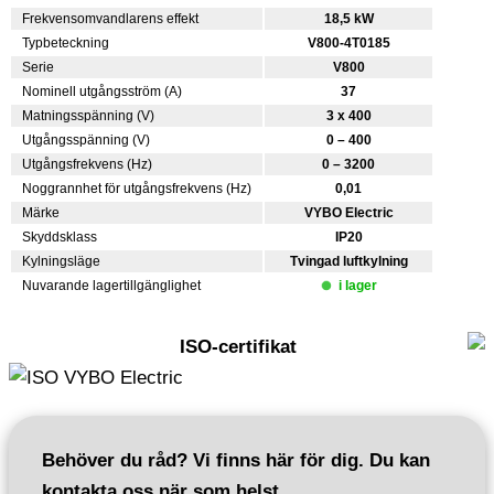
Frekvensomvandlarens effekt
18,5 kW
Typbeteckning
V800-4T0185
Serie
V800
Nominell utgångsström (A)
37
Matningsspänning (V)
3 x 400
Utgångsspänning (V)
0 – 400
Utgångsfrekvens (Hz)
0 – 3200
Noggrannhet för utgångsfrekvens (Hz)
0,01
Märke
VYBO Electric
Skyddsklass
IP20
Kylningsläge
Tvingad luftkylning
Nuvarande lagertillgänglighet
i lager
ISO-certifikat
Behöver du råd? Vi finns här för dig. Du kan
kontakta oss när som helst.