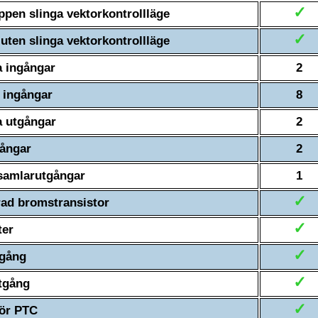
✓
pen slinga vektorkontrollläge
✓
uten slinga vektorkontrollläge
 ingångar
2
a ingångar
8
 utgångar
2
ångar
2
samlarutgångar
1
✓
rad bromstransistor
✓
ter
✓
tgång
✓
tgång
✓
för PTC