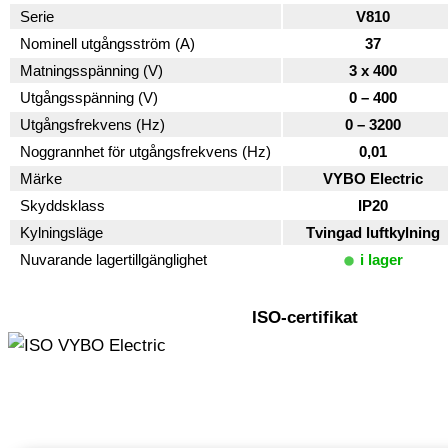
Serie
V810
Nominell utgångsström (A)
37
Matningsspänning (V)
3 x 400
Utgångsspänning (V)
0 – 400
Utgångsfrekvens (Hz)
0 – 3200
Noggrannhet för utgångsfrekvens (Hz)
0,01
Märke
VYBO Electric
Skyddsklass
IP20
Kylningsläge
Tvingad luftkylning
Nuvarande lagertillgänglighet
i lager
ISO-certifikat