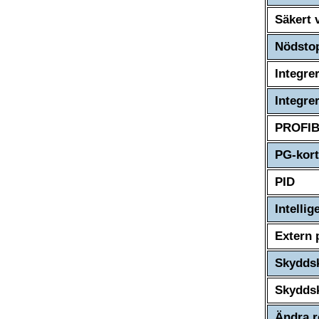
Säkert 
Nödsto
Integre
Integr
PROFI
PG-kort
PID
Intelli
Extern 
Skyddsk
Skyddsk
Ändra r