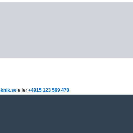
knik.se
eller
+4915 123 569 470