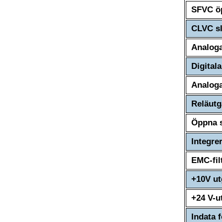
SFVC öp
CLVC sl
Analoga
Digital
Analoga
Reläutg
Öppna 
Integre
EMC-fil
+10V u
+24 V-u
Indata 