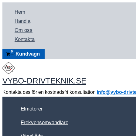
Hoppa
Hem
till
Handla
innehåll
Om oss
Kontakta
Kundvagn
VYBO-DRIVTEKNIK.SE
Kontakta oss för en kostnadsfri konsultation
info@vybo-drivte
Elmotorer
Frekvensomvandlare