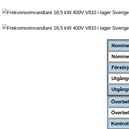
Nominel
Nominel
Försör
Utgång
Utgång
Överbel
Överbel
Kontrol