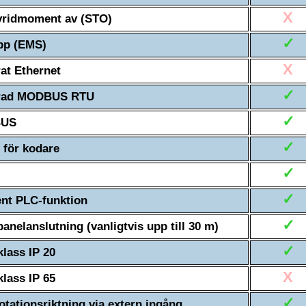
X
vridmoment av (STO)
✓
pp (EMS)
X
rat Ethernet
✓
erad MODBUS RTU
✓
BUS
✓
 för kodare
✓
✓
gent PLC-funktion
✓
panelanslutning (vanligtvis upp till 30 m)
✓
lass IP 20
X
lass IP 65
✓
otationsriktning via extern ingång