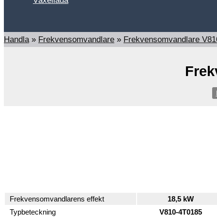
Växellåda
Sök
Handla
»
Frekvensomvandlare
»
Frekvensomvandlare V81
Frek
Frekvensomvandlarens effekt
18,5 kW
Typbeteckning
V810-4T0185