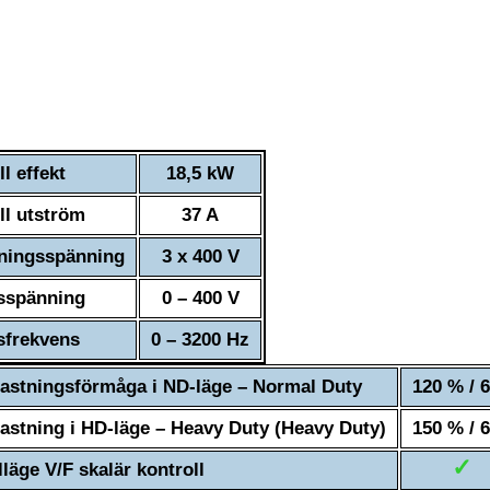
l effekt
18,5 kW
l utström
37 A
jningsspänning
3 x 400 V
sspänning
0 – 400 V
sfrekvens
0 – 3200 Hz
astningsförmåga i ND-läge – Normal Duty
120 % / 
astning i HD-läge – Heavy Duty (Heavy Duty)
150 % / 
✓
lläge V/F skalär kontroll