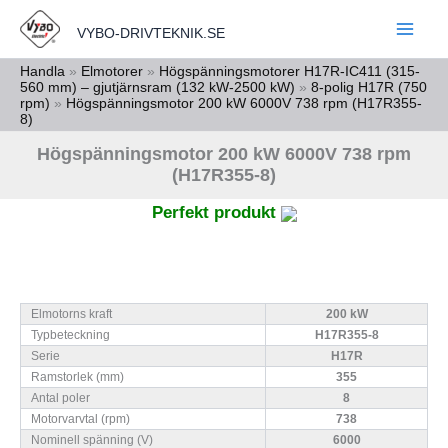
Hoppa
VYBO-DRIVTEKNIK.SE
till
innehåll
Handla
»
Elmotorer
»
Högspänningsmotorer H17R-IC411 (315-
560 mm) – gjutjärnsram (132 kW-2500 kW)
»
8-polig H17R (750
rpm)
»
Högspänningsmotor 200 kW 6000V 738 rpm (H17R355-
8)
Högspänningsmotor 200 kW 6000V 738 rpm
(H17R355-8)
Perfekt produkt
Elmotorns kraft
200 kW
Typbeteckning
H17R355-8
Serie
H17R
Ramstorlek (mm)
355
Antal poler
8
Motorvarvtal (rpm)
738
Nominell spänning (V)
6000