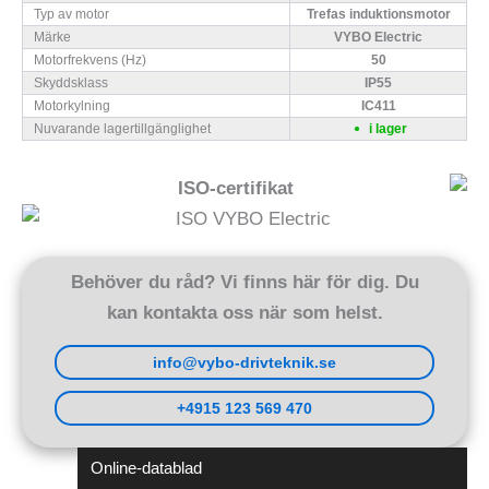
Typ av motor
Trefas induktionsmotor
Märke
VYBO Electric
Motorfrekvens (Hz)
50
Skyddsklass
IP55
Motorkylning
IC411
Nuvarande lagertillgänglighet
i lager
ISO-certifikat
Behöver du råd? Vi finns här för dig. Du
kan kontakta oss när som helst.
info@vybo-drivteknik.se
+4915 123 569 470
Online-datablad