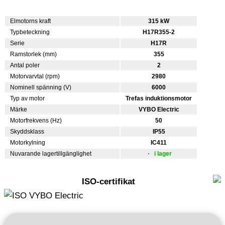
Elmotorns kraft
315 kW
Typbeteckning
H17R355-2
Serie
H17R
Ramstorlek (mm)
355
Antal poler
2
Motorvarvtal (rpm)
2980
Nominell spänning (V)
6000
Typ av motor
Trefas induktionsmotor
Märke
VYBO Electric
Motorfrekvens (Hz)
50
Skyddsklass
IP55
Motorkylning
IC411
Nuvarande lagertillgänglighet
i lager
ISO-certifikat