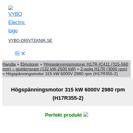
Hoppa
till
innehåll
VYBO-DRIVTEKNIK.SE
Handla
»
Elmotorer
»
Högspänningsmotorer H17R-IC411 (315-560
mm) – gjutjärnsram (132 kW-2500 kW)
»
2-polig H17R (3000 rpm)
»
Högspänningsmotor 315 kW 6000V 2980 rpm (H17R355-2)
Högspänningsmotor 315 kW 6000V 2980 rpm
(H17R355-2)
Perfekt produkt