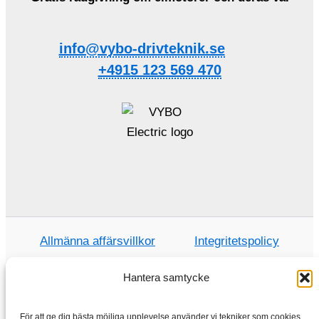
info@vybo-drivteknik.se
+4915 123 569 470
Allmänna affärsvillkor
Integritetspolicy
Hantera samtycke
Hem
För att ge dig bästa möjliga upplevelse använder vi tekniker som cookies