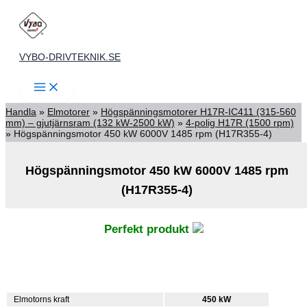
Hoppa
till
innehåll
VYBO-DRIVTEKNIK.SE
Handla
»
Elmotorer
»
Högspänningsmotorer H17R-IC411 (315-560
mm) – gjutjärnsram (132 kW-2500 kW)
»
4-polig H17R (1500 rpm)
»
Högspänningsmotor 450 kW 6000V 1485 rpm (H17R355-4)
Högspänningsmotor 450 kW 6000V 1485 rpm
(H17R355-4)
Perfekt produkt
Elmotorns kraft
450 kW