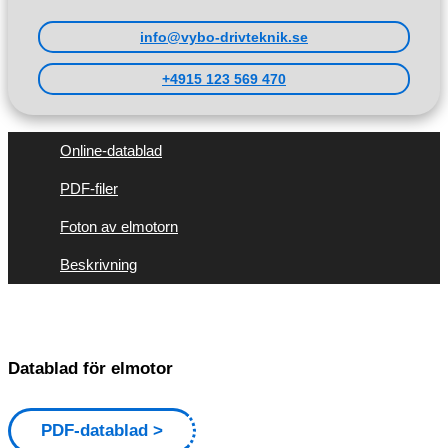
info@vybo-drivteknik.se
+4915 123 569 470
Online-datablad
PDF-filer
Foton av elmotorn
Beskrivning
Datablad för elmotor
PDF-datablad