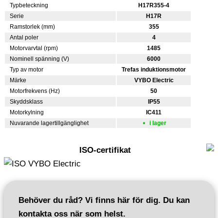
Typbeteckning
H17R355-4
Serie
H17R
Ramstorlek (mm)
355
Antal poler
4
Motorvarvtal (rpm)
1485
Nominell spänning (V)
6000
Typ av motor
Trefas induktionsmotor
Märke
VYBO Electric
Motorfrekvens (Hz)
50
Skyddsklass
IP55
Motorkylning
IC411
Nuvarande lagertillgänglighet
i lager
ISO-certifikat
Behöver du råd? Vi finns här för dig. Du kan
kontakta oss när som helst.