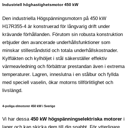
Industriell höghastighetsmotor 450 kW
Den industriella Högspänningsmotorn på 450 kW
H17R355-4 är konstruerad för långvarig drift under
krävande förhållanden. Förutom sin robusta konstruktion
erbjuder den avancerade underhållsfunktioner som
minskar stilleståndstid och totala underhållskostnader.
Kylfläkten och kylhöljet i stål säkerställer effektiv
värmeavledning och förbättrar prestandan även i extrema
temperaturer. Lagren, inneslutna i en stålbur och fyllda
med speciell vaselin, ökar motorns tillförlitlighet och
livslängd.
4-poliga elmotorer 450 kW i Sverige
Vi har dessa
450 kW högspänningselektriska motorer
i
lager och kan skicka dem till dig snabbt. För ytterligare