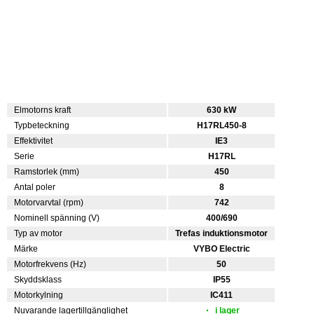
Elmotorns kraft
630 kW
Typbeteckning
H17RL450-8
Effektivitet
IE3
Serie
H17RL
Ramstorlek (mm)
450
Antal poler
8
Motorvarvtal (rpm)
742
Nominell spänning (V)
400/690
Typ av motor
Trefas induktionsmotor
Märke
VYBO Electric
Motorfrekvens (Hz)
50
Skyddsklass
IP55
Motorkylning
IC411
Nuvarande lagertillgänglighet
i lager