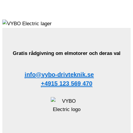
Gratis rådgivning om elmotorer och deras val
info@vybo-drivteknik.se
+4915 123 569 470