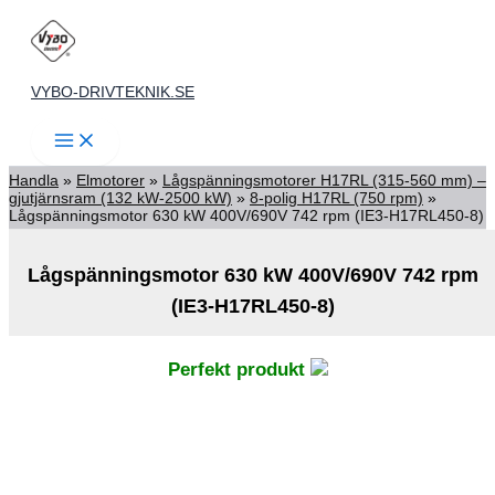
Hoppa
till
innehåll
VYBO-DRIVTEKNIK.SE
Handla
»
Elmotorer
»
Lågspänningsmotorer H17RL (315-560 mm) –
gjutjärnsram (132 kW-2500 kW)
»
8-polig H17RL (750 rpm)
»
Lågspänningsmotor 630 kW 400V/690V 742 rpm (IE3-H17RL450-8)
Lågspänningsmotor 630 kW 400V/690V 742 rpm
(IE3-H17RL450-8)
Perfekt produkt