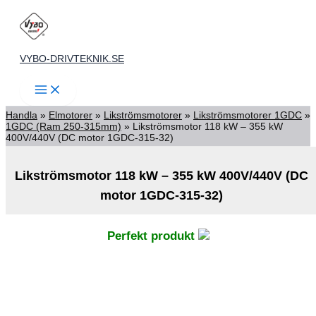
Hoppa
till
innehåll
VYBO-DRIVTEKNIK.SE
Handla
»
Elmotorer
»
Likströmsmotorer
»
Likströmsmotorer 1GDC
»
1GDC (Ram 250-315mm)
»
Likströmsmotor 118 kW – 355 kW
400V/440V (DC motor 1GDC-315-32)
Likströmsmotor 118 kW – 355 kW 400V/440V (DC
motor 1GDC-315-32)
Perfekt produkt