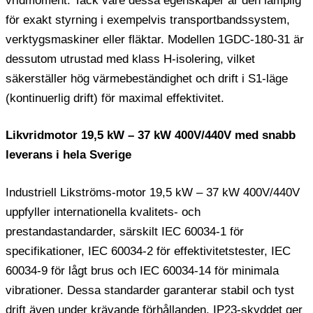
vridmoment. Tack vare dessa egenskaper är den lämplig
för exakt styrning i exempelvis transportbandssystem,
verktygsmaskiner eller fläktar. Modellen 1GDC-180-31 är
dessutom utrustad med klass H-isolering, vilket
säkerställer hög värmebeständighet och drift i S1-läge
(kontinuerlig drift) för maximal effektivitet.
Likvridmotor 19,5 kW – 37 kW 400V/440V med snabb
leverans i hela Sverige
Industriell Likströms-motor 19,5 kW – 37 kW 400V/440V
uppfyller internationella kvalitets- och
prestandastandarder, särskilt IEC 60034-1 för
specifikationer, IEC 60034-2 för effektivitetstester, IEC
60034-9 för lågt brus och IEC 60034-14 för minimala
vibrationer. Dessa standarder garanterar stabil och tyst
drift även under krävande förhållanden. IP23-skyddet ger