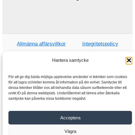
Allmänna affärsvillkor
Integritetspolicy
Hantera samtycke
Hem
För att ge dig bästa möjliga upplevelse använder vi tekniker som cookies
för att lagra och/eller komma åt information på din enhet. Samtycke till
Handla
dessa tekniker tillåter oss att behandla data såsom surfbeteende eller ett
Elmotorer
unikt ID på denna webbplats. Underlåtenhet att lämna eller återkalla
samtycke kan påverka vissa funktioner negativt.
Frekvensomvandlare
Växellåda
Acceptera
Om oss
Kontakta
Vägra