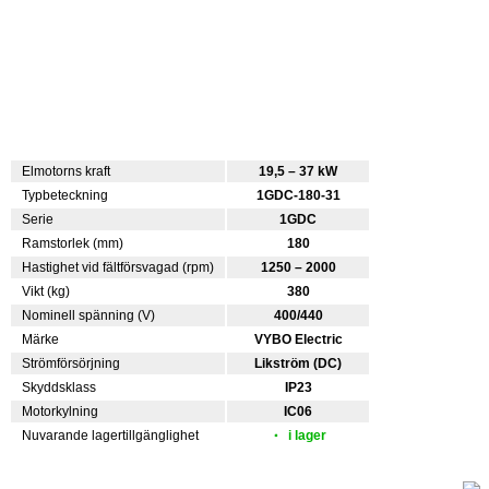
Elmotorns kraft
19,5 – 37 kW
Typbeteckning
1GDC-180-31
Serie
1GDC
Ramstorlek (mm)
180
Hastighet vid fältförsvagad (rpm)
1250 – 2000
Vikt (kg)
380
Nominell spänning (V)
400/440
Märke
VYBO Electric
Strömförsörjning
Likström (DC)
Skyddsklass
IP23
Motorkylning
IC06
Nuvarande lagertillgänglighet
i lager