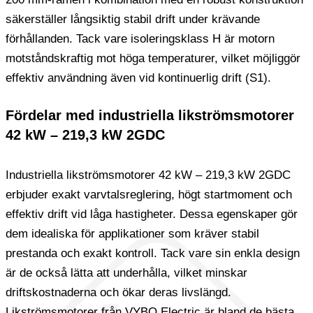
säkerställer långsiktig stabil drift under krävande
förhållanden. Tack vare isoleringsklass H är motorn
motståndskraftig mot höga temperaturer, vilket möjliggör
effektiv användning även vid kontinuerlig drift (S1).
Fördelar med industriella likströmsmotorer
42 kW – 219,3 kW 2GDC
Industriella likströmsmotorer 42 kW – 219,3 kW 2GDC
erbjuder exakt varvtalsreglering, högt startmoment och
effektiv drift vid låga hastigheter. Dessa egenskaper gör
dem idealiska för applikationer som kräver stabil
prestanda och exakt kontroll. Tack vare sin enkla design
är de också lätta att underhålla, vilket minskar
driftskostnaderna och ökar deras livslängd.
Likströmsmotorer från VYBO Electric är bland de bästa