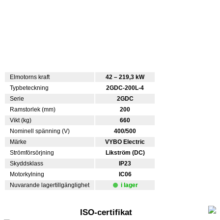
Elmotorns kraft
42 – 219,3 kW
Typbeteckning
2GDC-200L-4
Serie
2GDC
Ramstorlek (mm)
200
Vikt (kg)
660
Nominell spänning (V)
400/500
Märke
VYBO Electric
Strömförsörjning
Likström (DC)
Skyddsklass
IP23
Motorkylning
IC06
Nuvarande lagertillgänglighet
i lager
ISO-certifikat