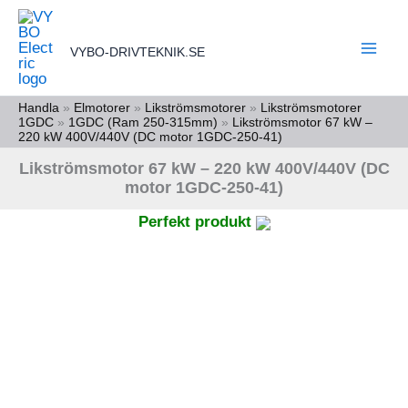
Hoppa
till
VYBO-DRIVTEKNIK.SE
innehåll
Handla
»
Elmotorer
»
Likströmsmotorer
»
Likströmsmotorer
1GDC
»
1GDC (Ram 250-315mm)
»
Likströmsmotor 67 kW –
220 kW 400V/440V (DC motor 1GDC-250-41)
Likströmsmotor 67 kW – 220 kW 400V/440V (DC
motor 1GDC-250-41)
Perfekt produkt