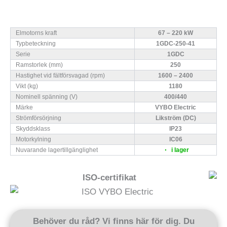
Elmotorns kraft
67 – 220 kW
Typbeteckning
1GDC-250-41
Serie
1GDC
Ramstorlek (mm)
250
Hastighet vid fältförsvagad (rpm)
1600 – 2400
Vikt (kg)
1180
Nominell spänning (V)
400/440
Märke
VYBO Electric
Strömförsörjning
Likström (DC)
Skyddsklass
IP23
Motorkylning
IC06
Nuvarande lagertillgänglighet
i lager
ISO-certifikat
Behöver du råd? Vi finns här för dig. Du