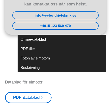
kan kontakta oss när som helst.
info@vybo-drivteknik.se
+4915 123 569 470
Online-datablad
PDF-filer
Foton av elmotorn
Beskrivning
Datablad för elmotor
PDF-datablad