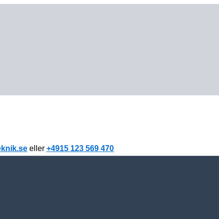
knik.se
eller
+4915 123 569 470