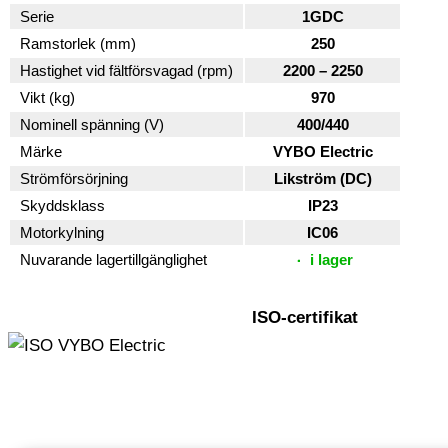
Serie
1GDC
Ramstorlek (mm)
250
Hastighet vid fältförsvagad (rpm)
2200 – 2250
Vikt (kg)
970
Nominell spänning (V)
400/440
Märke
VYBO Electric
Strömförsörjning
Likström (DC)
Skyddsklass
IP23
Motorkylning
IC06
Nuvarande lagertillgänglighet
i lager
ISO-certifikat