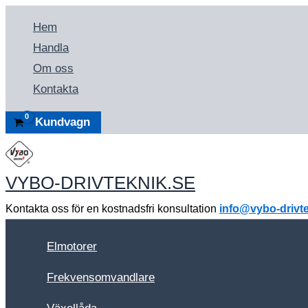
Hoppa
Hem
till
Handla
innehåll
Om oss
Kontakta
Kundvagn
VYBO-DRIVTEKNIK.SE
Kontakta oss för en kostnadsfri konsultation
info@vybo-drivte
Elmotorer
Frekvensomvandlare