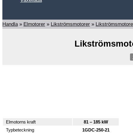
Växellåda
Sök
Handla
»
Elmotorer
»
Likströmsmotorer
»
Likströmsmotor
Likströmsmot
Elmotorns kraft
81 – 185 kW
Typbeteckning
1GDC-250-21