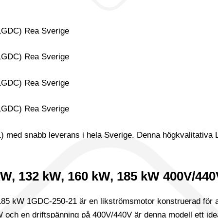
ed snabb leverans i hela Sverige. Denna högkvalitativa Li
kW, 132 kW, 160 kW, 185 kW 400V/440
 kW 1GDC-250-21 är en likströmsmotor konstruerad för appli
ch en driftspänning på 400V/440V är denna modell ett idealis