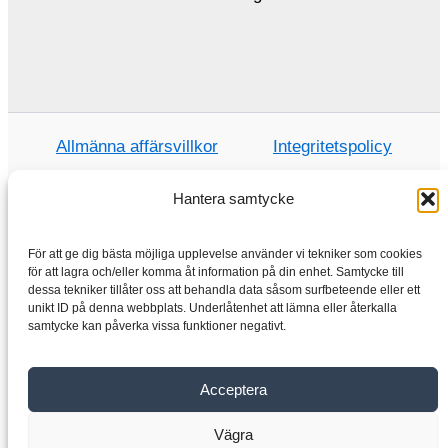
Allmänna affärsvillkor
Integritetspolicy
Hantera samtycke
Hem
För att ge dig bästa möjliga upplevelse använder vi tekniker som cookies
för att lagra och/eller komma åt information på din enhet. Samtycke till
Handla
dessa tekniker tillåter oss att behandla data såsom surfbeteende eller ett
Elmotorer
unikt ID på denna webbplats. Underlåtenhet att lämna eller återkalla
samtycke kan påverka vissa funktioner negativt.
Frekvensomvandlare
Växellåda
Acceptera
Om oss
Kontakta
Vägra