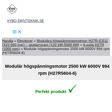
Hoppa
till
innehåll
VYBO-DRIVTEKNIK.SE
Handla
»
Elmotorer
»
Modulära högspänningsmotorer H27R-IC611
(315-560 mm) – gjutjärnsram (132 kW-5000 kW)
»
6-polig H27R
(1000 rpm)
»
Modulär högspänningsmotor 2500 kW 6000V 994 rpm
(H27R5604-6)
Modulär högspänningsmotor 2500 kW 6000V 994
rpm (H27R5604-6)
Perfekt produkt