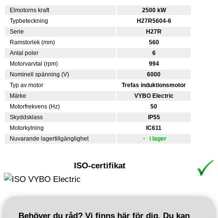
Elmotorns kraft
2500 kW
Typbeteckning
H27R5604-6
Serie
H27R
Ramstorlek (mm)
560
Antal poler
6
Motorvarvtal (rpm)
994
Nominell spänning (V)
6000
Typ av motor
Trefas induktionsmotor
Märke
VYBO Electric
Motorfrekvens (Hz)
50
Skyddsklass
IP55
Motorkylning
IC611
Nuvarande lagertillgänglighet
i lager
ISO-certifikat
Behöver du råd? Vi finns här för dig. Du kan