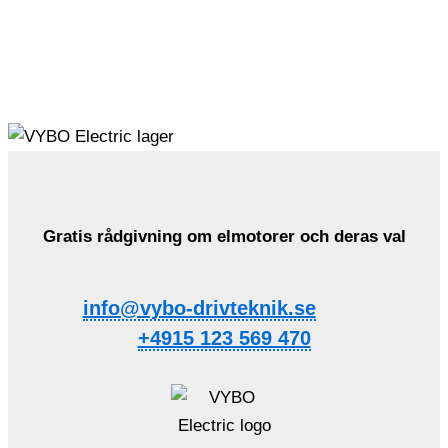
Gratis rådgivning om elmotorer och deras val
info@vybo-drivteknik.se
+4915 123 569 470