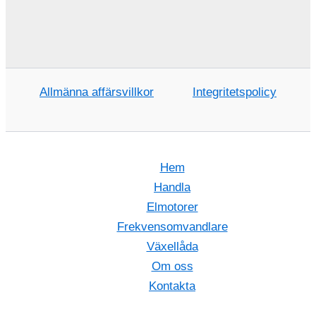
Allmänna affärsvillkor
Integritetspolicy
Hem
Handla
Elmotorer
Frekvensomvandlare
Växellåda
Om oss
Kontakta