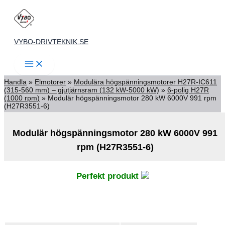
Hoppa
till
innehåll
VYBO-DRIVTEKNIK.SE
Handla
»
Elmotorer
»
Modulära högspänningsmotorer H27R-IC611
(315-560 mm) – gjutjärnsram (132 kW-5000 kW)
»
6-polig H27R
(1000 rpm)
»
Modulär högspänningsmotor 280 kW 6000V 991 rpm
(H27R3551-6)
Modulär högspänningsmotor 280 kW 6000V 991
rpm (H27R3551-6)
Perfekt produkt