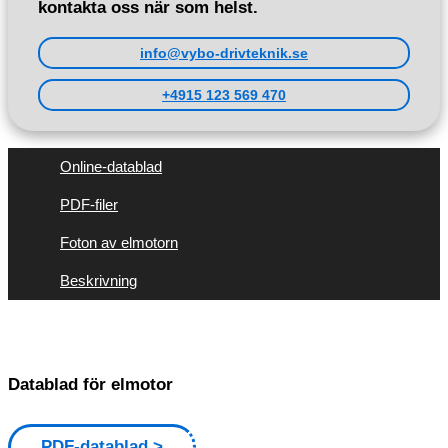
kontakta oss när som helst.
info@vybo-drivteknik.se
+4915 123 569 470
Online-datablad
PDF-filer
Foton av elmotorn
Beskrivning
Datablad för elmotor
PDF-datablad