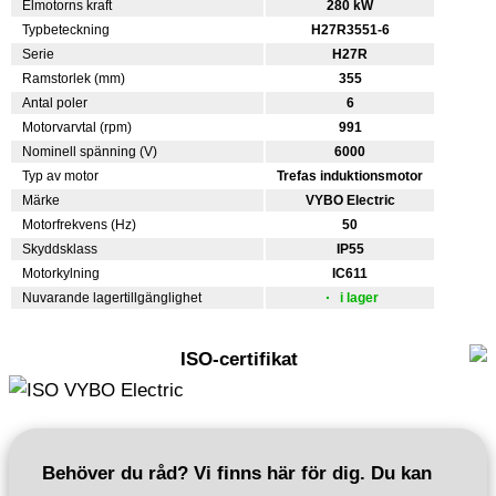
Elmotorns kraft
280 kW
Typbeteckning
H27R3551-6
Serie
H27R
Ramstorlek (mm)
355
Antal poler
6
Motorvarvtal (rpm)
991
Nominell spänning (V)
6000
Typ av motor
Trefas induktionsmotor
Märke
VYBO Electric
Motorfrekvens (Hz)
50
Skyddsklass
IP55
Motorkylning
IC611
Nuvarande lagertillgänglighet
i lager
ISO-certifikat
Behöver du råd? Vi finns här för dig. Du kan